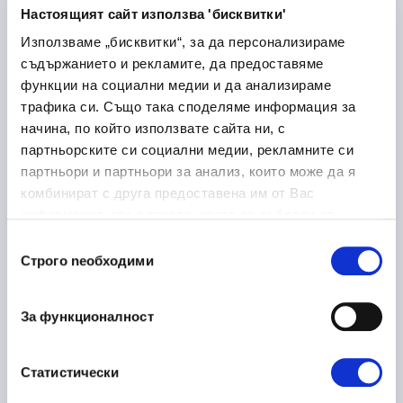
Лекарствени продукти
Настоящият сайт използва 'бисквитки'
Медицина и здравеопазване
Използваме „бисквитки“, за да персонализираме
съдържанието и рекламите, да предоставяме
Дупница
функции на социални медии и да анализираме
трафика си. Също така споделяме информация за
начина, по който използвате сайта ни, с
партньорските си социални медии, рекламните си
Laboratory Logistics
30/06/2026
партньори и партньори за анализ, които може да я
Associate
комбинират с друга предоставена им от Вас
информация или с такава, която са събрали от
Медицина и здравеопазване
ползването от Ваша страна на услугите им.
Избор
София
на място
Строго nеобходими
на
съгласие
За функционалност
Ръководител направление
16/06/2026
металообработка
Статистически
Производство