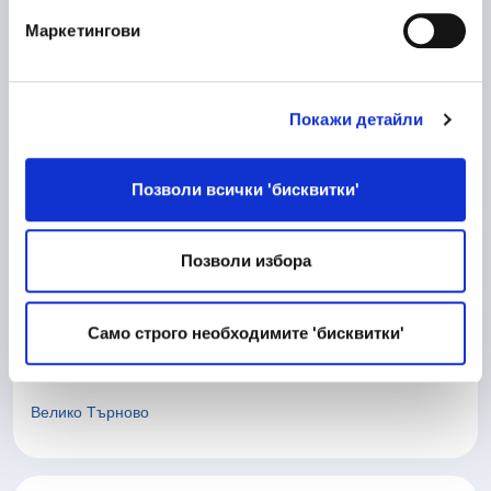
Пловдив
Маркетингови
Покажи детайли
10/06/2026
Процесен Инженер
Производство
Позволи всички 'бисквитки'
Велико Търново
Позволи избора
10/06/2026
Матричар
Само строго необходимите 'бисквитки'
Техническа дейност
Велико Търново