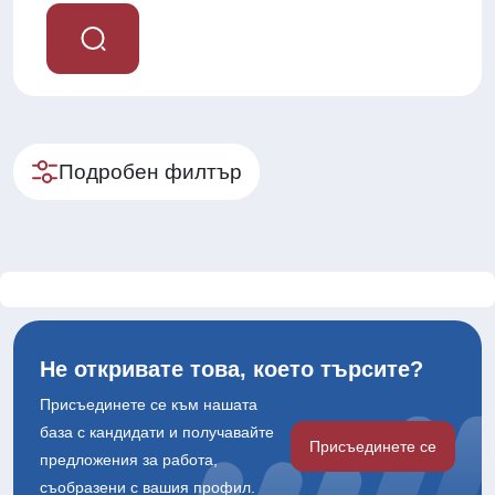
Подробен филтър
Не откривате това, което търсите?
Присъединете се към нашата
база с кандидати и получавайте
Присъединете се
предложения за работа,
съобразени с вашия профил.