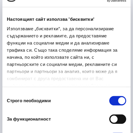
Лекарствени продукти
Медицина и здравеопазване
Настоящият сайт използва 'бисквитки'
Дупница
Използваме „бисквитки“, за да персонализираме
съдържанието и рекламите, да предоставяме
функции на социални медии и да анализираме
трафика си. Също така споделяме информация за
Laboratory Logistics
30/06/2026
начина, по който използвате сайта ни, с
Associate
партньорските си социални медии, рекламните си
партньори и партньори за анализ, които може да я
Медицина и здравеопазване
комбинират с друга предоставена им от Вас
София
на място
информация или с такава, която са събрали от
ползването от Ваша страна на услугите им.
Избор
Строго nеобходими
на
съгласие
Ръководител направление
16/06/2026
металообработка
За функционалност
Производство