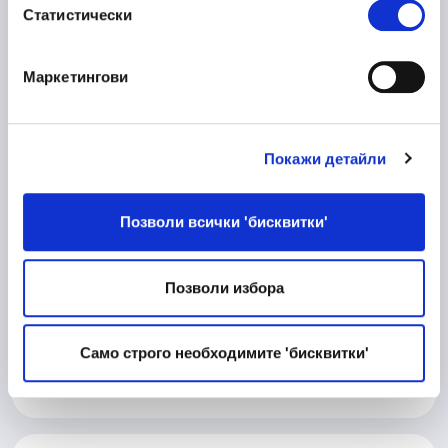
Статистически
Пловдив
Маркетингови
10/06/2026
Процесен Инженер
Покажи детайли
Производство
Велико Търново
Позволи всички 'бисквитки'
Позволи избора
10/06/2026
Матричар
Техническа дейност
Само строго необходимите 'бисквитки'
Велико Търново