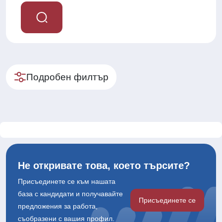
Подробен филтър
Не откривате това, което търсите?
Присъединете се към нашата
база с кандидати и получавайте
Присъединете се
предложения за работа,
съобразени с вашия профил.