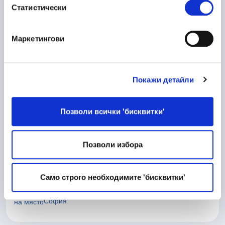
Статистически
Велико Търново
Маркетингови
10/06/2026
Матричар
Покажи детайли
Техническа дейност
Велико Търново
Позволи всички 'бисквитки'
Позволи избора
Senior Procurement Specialist
08/06/2026
(Industrial Services)
Само строго необходимите 'бисквитки'
Производство
София
на място