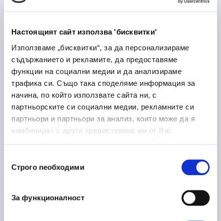
Laboratory Logistics
30/06/2026
Associate
Настоящият сайт използва 'бисквитки'
Медицина и здравеопазване
Използваме „бисквитки“, за да персонализираме
София
на място
съдържанието и рекламите, да предоставяме
функции на социални медии и да анализираме
трафика си. Също така споделяме информация за
начина, по който използвате сайта ни, с
Ръководител направление
16/06/2026
партньорските си социални медии, рекламните си
металообработка
партньори и партньори за анализ, които може да я
комбинират с друга предоставена им от Вас
Производство
информация или с такава, която са събрали от
Пловдив
ползването от Ваша страна на услугите им.
Избор
Строго nеобходими
на
съгласие
10/06/2026
Процесен Инженер
За функционалност
Производство