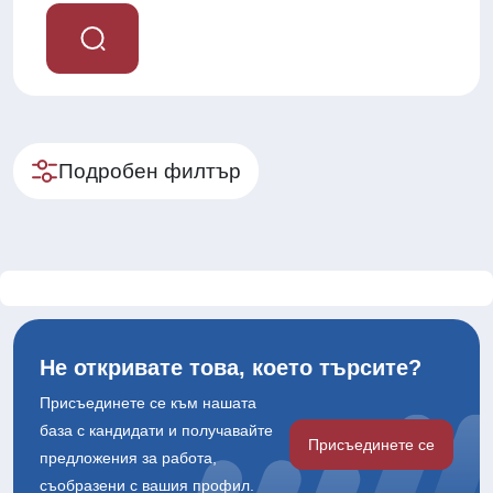
Подробен филтър
Не откривате това, което търсите?
Присъединете се към нашата
база с кандидати и получавайте
Присъединете се
предложения за работа,
съобразени с вашия профил.