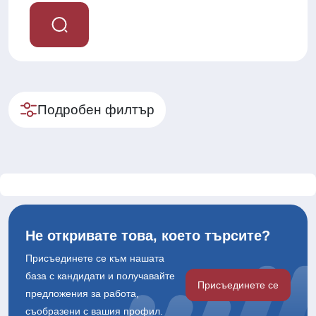
Подробен филтър
Не откривате това, което търсите?
Присъединете се към нашата
база с кандидати и получавайте
Присъединете се
предложения за работа,
съобразени с вашия профил.