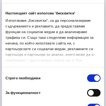
Лекарствени продукти
Медицина и здравеопазване
Настоящият сайт използва 'бисквитки'
Дупница
Използваме „бисквитки“, за да персонализираме
съдържанието и рекламите, да предоставяме
функции на социални медии и да анализираме
трафика си. Също така споделяме информация за
Laboratory Logistics
30/06/2026
начина, по който използвате сайта ни, с
Associate
партньорските си социални медии, рекламните си
партньори и партньори за анализ, които може да я
Медицина и здравеопазване
комбинират с друга предоставена им от Вас
София
на място
информация или с такава, която са събрали от
ползването от Ваша страна на услугите им.
Избор
Строго nеобходими
на
съгласие
Ръководител направление
16/06/2026
За функционалност
металообработка
Производство