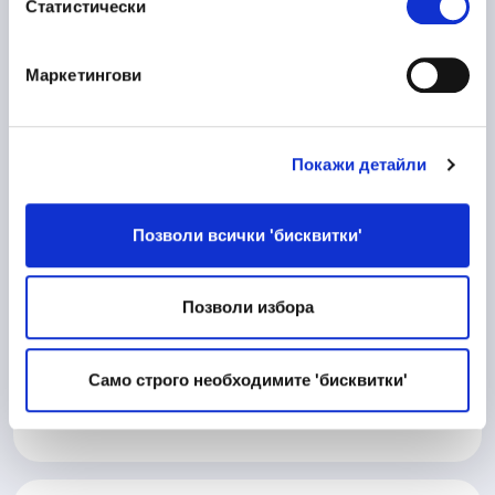
Статистически
Пловдив
Маркетингови
10/06/2026
Процесен Инженер
Покажи детайли
Производство
Велико Търново
Позволи всички 'бисквитки'
Позволи избора
10/06/2026
Матричар
Техническа дейност
Само строго необходимите 'бисквитки'
Велико Търново