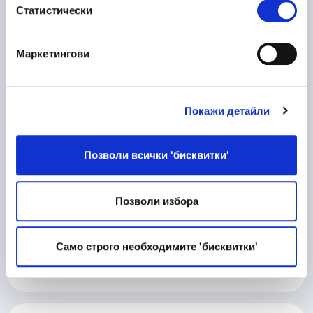
Статистически
Пловдив
Маркетингови
10/06/2026
Процесен Инженер
Покажи детайли
Производство
Велико Търново
Позволи всички 'бисквитки'
Позволи избора
10/06/2026
Матричар
Техническа дейност
Само строго необходимите 'бисквитки'
Велико Търново