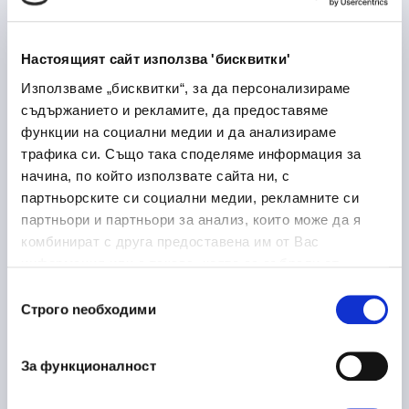
Лекарствени продукти
Медицина и здравеопазване
Настоящият сайт използва 'бисквитки'
Дупница
Използваме „бисквитки“, за да персонализираме
съдържанието и рекламите, да предоставяме
функции на социални медии и да анализираме
трафика си. Също така споделяме информация за
Laboratory Logistics
30/06/2026
начина, по който използвате сайта ни, с
Associate
партньорските си социални медии, рекламните си
партньори и партньори за анализ, които може да я
Медицина и здравеопазване
комбинират с друга предоставена им от Вас
София
на място
информация или с такава, която са събрали от
ползването от Ваша страна на услугите им.
Избор
Строго nеобходими
на
съгласие
Ръководител направление
16/06/2026
металообработка
За функционалност
Производство