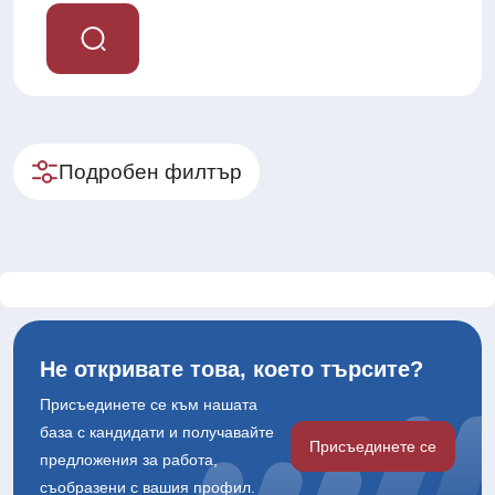
Подробен филтър
Не откривате това, което търсите?
Присъединете се към нашата
база с кандидати и получавайте
Присъединете се
предложения за работа,
съобразени с вашия профил.