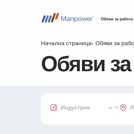
Обяви за работа
Main
navigation
Начална страница
Обяви за раб
Обяви за
Industry Select
Locat