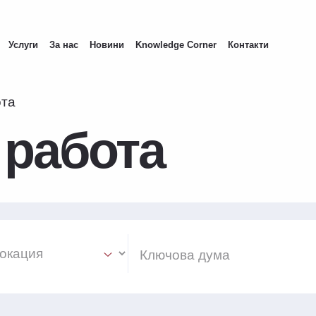
Услуги
За нас
Новини
Knowledge Corner
Контакти
ота
 работа
ion Select