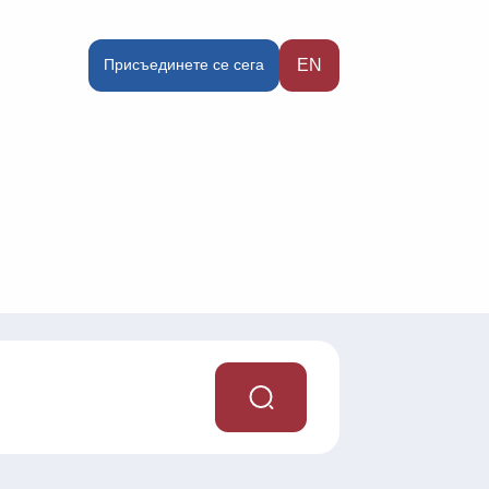
Присъединете се сега
EN