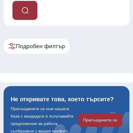
Подробен филтър
Не откривате това, което търсите?
Присъединете се към нашата
база с кандидати и получавайте
Присъединете се
предложения за работа,
съобразени с вашия профил.