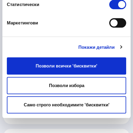
Статистически
Пловдив
Маркетингови
10/06/2026
Процесен Инженер
Покажи детайли
Производство
Велико Търново
Позволи всички 'бисквитки'
Позволи избора
10/06/2026
Матричар
Техническа дейност
Само строго необходимите 'бисквитки'
Велико Търново