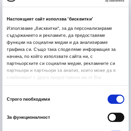
Лекарствени продукти
Медицина и здравеопазване
Настоящият сайт използва 'бисквитки'
Дупница
Използваме „бисквитки“, за да персонализираме
съдържанието и рекламите, да предоставяме
функции на социални медии и да анализираме
трафика си. Също така споделяме информация за
Laboratory Logistics
30/06/2026
начина, по който използвате сайта ни, с
Associate
партньорските си социални медии, рекламните си
партньори и партньори за анализ, които може да я
Медицина и здравеопазване
комбинират с друга предоставена им от Вас
София
на място
информация или с такава, която са събрали от
ползването от Ваша страна на услугите им.
Избор
Строго nеобходими
на
съгласие
Ръководител направление
16/06/2026
металообработка
За функционалност
Производство