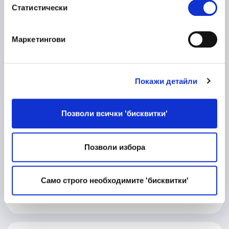
Статистически
Пловдив
Маркетингови
10/06/2026
Процесен Инженер
Покажи детайли
Производство
Велико Търново
Позволи всички 'бисквитки'
Позволи избора
10/06/2026
Матричар
Техническа дейност
Само строго необходимите 'бисквитки'
Велико Търново