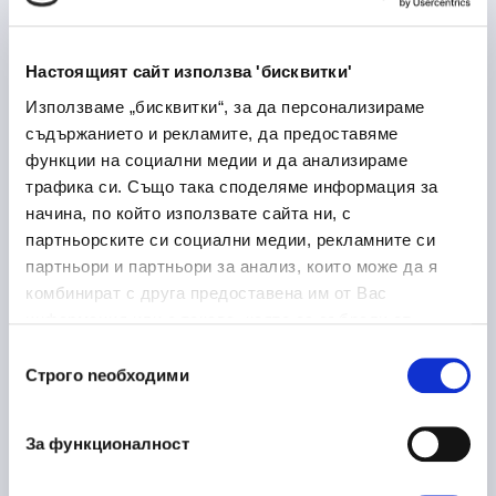
Лекарствени продукти
Медицина и здравеопазване
Настоящият сайт използва 'бисквитки'
Дупница
Използваме „бисквитки“, за да персонализираме
съдържанието и рекламите, да предоставяме
функции на социални медии и да анализираме
трафика си. Също така споделяме информация за
Laboratory Logistics
30/06/2026
начина, по който използвате сайта ни, с
Associate
партньорските си социални медии, рекламните си
партньори и партньори за анализ, които може да я
Медицина и здравеопазване
комбинират с друга предоставена им от Вас
София
на място
информация или с такава, която са събрали от
ползването от Ваша страна на услугите им.
Избор
Строго nеобходими
на
съгласие
Ръководител направление
16/06/2026
металообработка
За функционалност
Производство