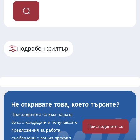
Подробен филтър
Не откривате това, което търсите?
Присъединете се към нашата
база с кандидати и получавайте
Присъединете се
предложения за работа,
съобразени с вашия профил.