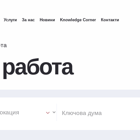
Услуги
За нас
Новини
Knowledge Corner
Контакти
ота
 работа
ion Select