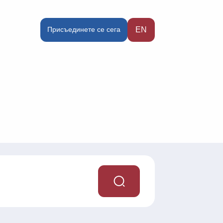
Присъединете се сега
EN