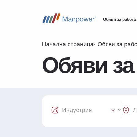
Обяви за работа
Main
navigation
Начална страница
Обяви за раб
Обяви за
Industry Select
Locat