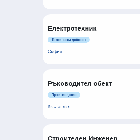
Електротехник
Техническа дейност
София
Ръководител обект
Производство
Кюстендил
Строителен Инженер