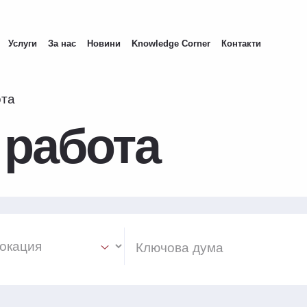
Услуги
За нас
Новини
Knowledge Corner
Контакти
ота
 работа
ion Select