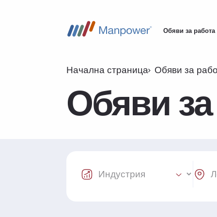
Обяви за работа
Main
navigation
Начална страница
Обяви за раб
Обяви за
Industry Select
Locat