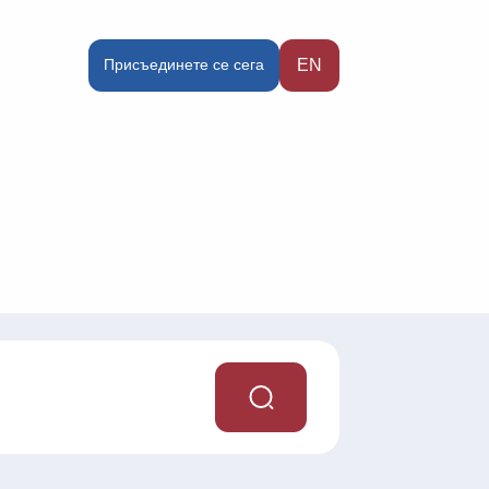
Присъединете се сега
EN