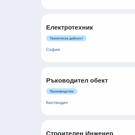
Електротехник
Техническа дейност
София
Ръководител обект
Производство
Кюстендил
Строителен Инженер