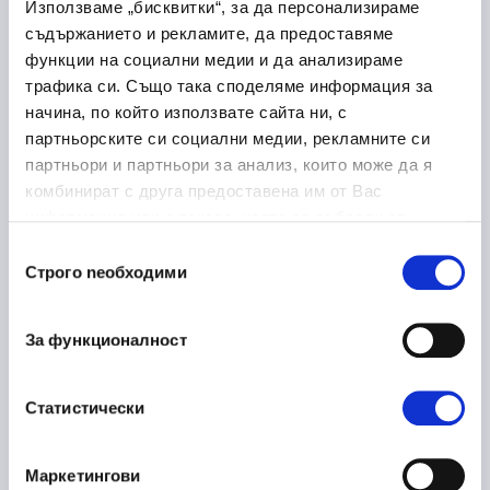
Лекарствени продукти
Използваме „бисквитки“, за да персонализираме
съдържанието и рекламите, да предоставяме
Медицина и здравеопазване
функции на социални медии и да анализираме
Дупница
трафика си. Също така споделяме информация за
начина, по който използвате сайта ни, с
партньорските си социални медии, рекламните си
партньори и партньори за анализ, които може да я
комбинират с друга предоставена им от Вас
Laboratory Logistics
30/06/2026
информация или с такава, която са събрали от
Associate
ползването от Ваша страна на услугите им.
Избор
Медицина и здравеопазване
Строго nеобходими
на
София
съгласие
на място
За функционалност
Статистически
Ръководител направление
16/06/2026
металообработка
Маркетингови
Производство