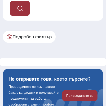
Подробен филтър
Не откривате това, което търсите?
Присъединете се към нашата
база с кандидати и получавайте
Присъединете се
предложения за работа,
съобразени с вашия профил.