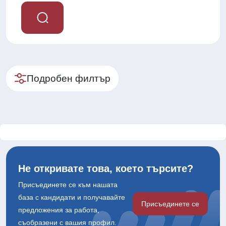
Подробен филтър
Не откривате това, което търсите?
Присъединете се към нашата
база с кандидати и получавайте
Присъединете се
предложения за работа,
съобразени с вашия профил.