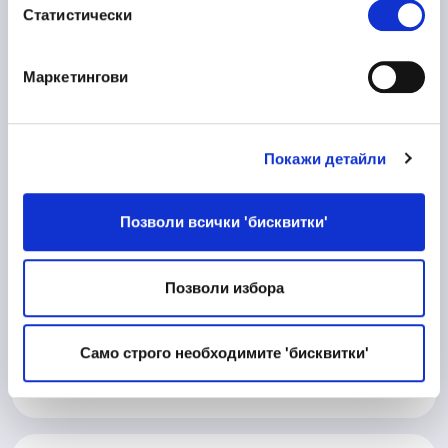
Статистически
Пловдив
Маркетингови
10/06/2026
Процесен Инженер
Покажи детайли
Производство
Велико Търново
Позволи всички 'бисквитки'
Позволи избора
10/06/2026
Матричар
Техническа дейност
Само строго необходимите 'бисквитки'
Велико Търново