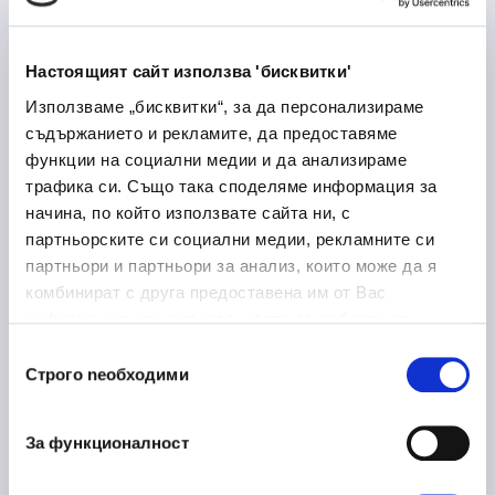
Лекарствени продукти
Медицина и здравеопазване
Настоящият сайт използва 'бисквитки'
Дупница
Използваме „бисквитки“, за да персонализираме
съдържанието и рекламите, да предоставяме
функции на социални медии и да анализираме
трафика си. Също така споделяме информация за
Laboratory Logistics
30/06/2026
начина, по който използвате сайта ни, с
Associate
партньорските си социални медии, рекламните си
партньори и партньори за анализ, които може да я
Медицина и здравеопазване
комбинират с друга предоставена им от Вас
София
на място
информация или с такава, която са събрали от
ползването от Ваша страна на услугите им.
Избор
Строго nеобходими
на
съгласие
Ръководител направление
16/06/2026
металообработка
За функционалност
Производство