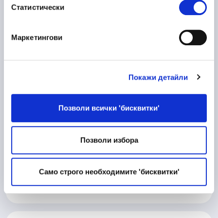
Статистически
Пловдив
Маркетингови
10/06/2026
Процесен Инженер
Покажи детайли
Производство
Велико Търново
Позволи всички 'бисквитки'
Позволи избора
10/06/2026
Матричар
Техническа дейност
Само строго необходимите 'бисквитки'
Велико Търново