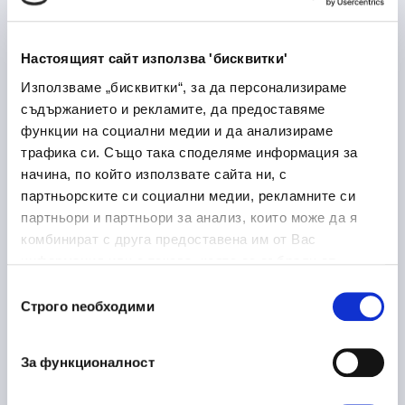
Лекарствени продукти
Медицина и здравеопазване
Настоящият сайт използва 'бисквитки'
Дупница
Използваме „бисквитки“, за да персонализираме
съдържанието и рекламите, да предоставяме
функции на социални медии и да анализираме
трафика си. Също така споделяме информация за
Laboratory Logistics
30/06/2026
начина, по който използвате сайта ни, с
Associate
партньорските си социални медии, рекламните си
партньори и партньори за анализ, които може да я
Медицина и здравеопазване
комбинират с друга предоставена им от Вас
София
на място
информация или с такава, която са събрали от
ползването от Ваша страна на услугите им.
Избор
Строго nеобходими
на
съгласие
Ръководител направление
16/06/2026
металообработка
За функционалност
Производство