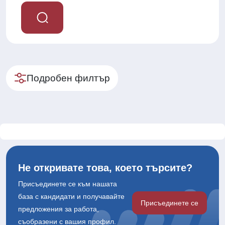
Подробен филтър
Не откривате това, което търсите?
Присъединете се към нашата
база с кандидати и получавайте
Присъединете се
предложения за работа,
съобразени с вашия профил.