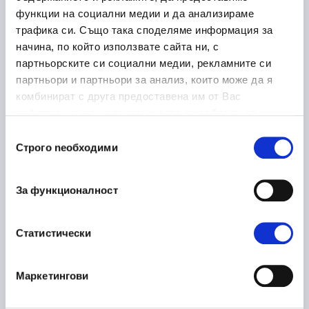
функции на социални медии и да анализираме
Dupnitsa
трафика си. Също така споделяме информация за
начина, по който използвате сайта ни, с
партньорските си социални медии, рекламните си
партньори и партньори за анализ, които може да я
Laboratory Logistics
30/06/2026
комбинират с друга предоставена им от Вас
Associate
информация или с такава, която са събрали от
ползването от Ваша страна на услугите им.
Health Care and Pharmaceutical
Избор
Строго nеобходими
на
Sofia
On-site
съгласие
За функционалност
Ръководител направление
16/06/2026
Статистически
металообработка
Manufacturing
Маркетингови
Plovdiv