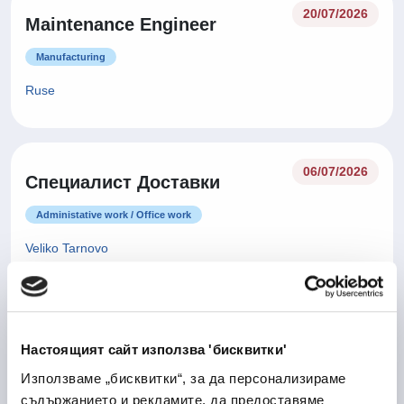
20/07/2026
Maintenance Engineer
Manufacturing
Ruse
06/07/2026
Специалист Доставки
Administative work / Office work
Veliko Tarnovo
Оператор производство -
06/07/2026
Настоящият сайт използва 'бисквитки'
Лекарствени продукти
Използваме „бисквитки“, за да персонализираме
Health Care and Pharmaceutical
съдържанието и рекламите, да предоставяме