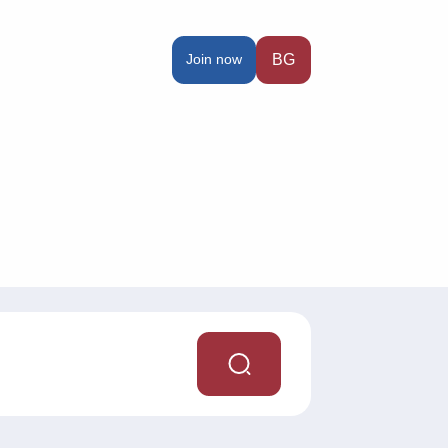
Join now
BG