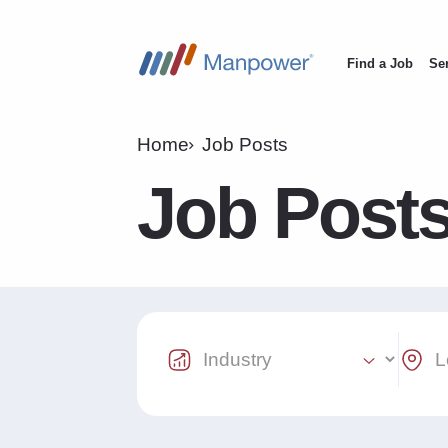
Find a Job
Se
Main
navigation
Home
Job Posts
Job Post
Industry Select
Locat