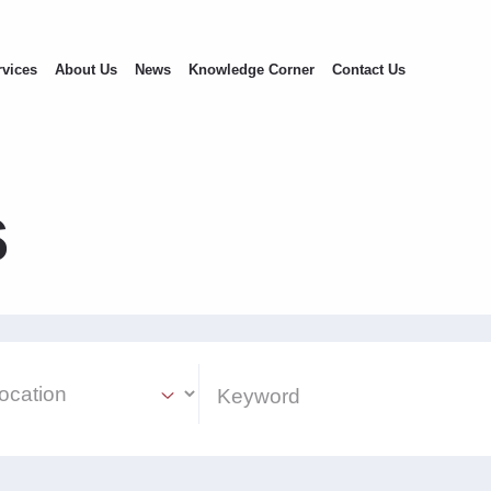
rvices
About Us
News
Knowledge Corner
Contact Us
s
ion Select