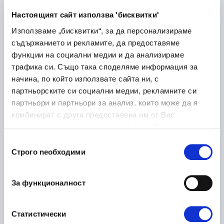
Dupnitsa
Настоящият сайт използва 'бисквитки'
Използваме „бисквитки“, за да персонализираме
съдържанието и рекламите, да предоставяме
функции на социални медии и да анализираме
Laboratory Logistics
30/06/2026
трафика си. Също така споделяме информация за
Associate
начина, по който използвате сайта ни, с
партньорските си социални медии, рекламните си
Health Care and Pharmaceutical
партньори и партньори за анализ, които може да я
Sofia
On-site
комбинират с друга предоставена им от Вас
информация или с такава, която са събрали от
ползването от Ваша страна на услугите им.
Избор
Строго nеобходими
на
Ръководител направление
16/06/2026
съгласие
металообработка
За функционалност
Manufacturing
Plovdiv
Статистически