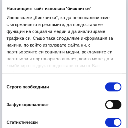
Dupnitsa
Настоящият сайт използва 'бисквитки'
Използваме „бисквитки“, за да персонализираме
съдържанието и рекламите, да предоставяме
функции на социални медии и да анализираме
Laboratory Logistics
30/06/2026
трафика си. Също така споделяме информация за
Associate
начина, по който използвате сайта ни, с
партньорските си социални медии, рекламните си
Health Care and Pharmaceutical
партньори и партньори за анализ, които може да я
Sofia
On-site
комбинират с друга предоставена им от Вас
информация или с такава, която са събрали от
ползването от Ваша страна на услугите им.
Избор
Строго nеобходими
на
Ръководител направление
16/06/2026
съгласие
металообработка
За функционалност
Manufacturing
Plovdiv
Статистически