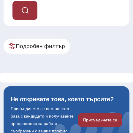
Подробен филтър
Не откривате това, което търсите?
Присъединете се към нашата
база с кандидати и получавайте
Присъединете се
предложения за работа,
съобразени с вашия профил.