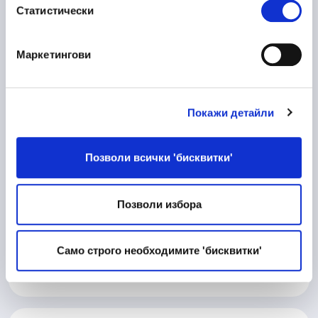
Статистически
Пловдив
Маркетингови
10/06/2026
Процесен Инженер
Покажи детайли
Производство
Велико Търново
Позволи всички 'бисквитки'
Позволи избора
10/06/2026
Матричар
Техническа дейност
Само строго необходимите 'бисквитки'
Велико Търново