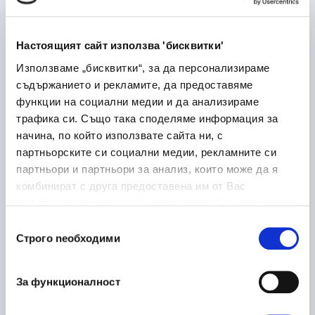
Лекарствени продукти
Медицина и здравеопазване
Настоящият сайт използва 'бисквитки'
Дупница
Използваме „бисквитки“, за да персонализираме
съдържанието и рекламите, да предоставяме
функции на социални медии и да анализираме
трафика си. Също така споделяме информация за
Laboratory Logistics
30/06/2026
начина, по който използвате сайта ни, с
Associate
партньорските си социални медии, рекламните си
партньори и партньори за анализ, които може да я
Медицина и здравеопазване
комбинират с друга предоставена им от Вас
София
на място
информация или с такава, която са събрали от
ползването от Ваша страна на услугите им.
Избор
Строго nеобходими
на
съгласие
Ръководител направление
16/06/2026
металообработка
За функционалност
Производство