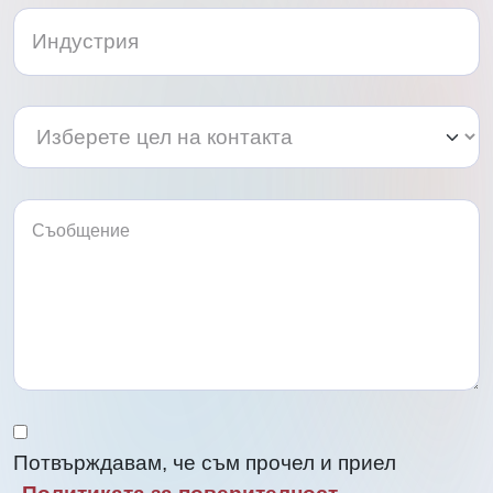
Изберете
Изберете
цел
цел
на
на
контакта
контакта