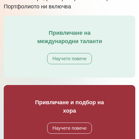
за управление на човешки капитал, ние сме
цялостен HR партньор на компании от всички
бизнес сектори, размери и региони в страната.
Портфолиото ни включва
Привличане на
международни таланти
Научете повече
Привличане и подбор на
хора