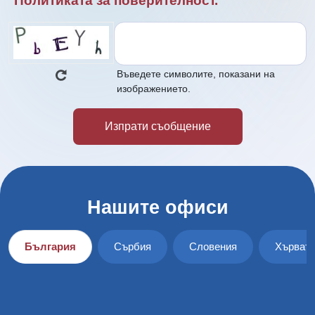
Потвърждавам, че съм прочел и приел
Политиката за поверителност.
Въведете символите, показани на
изображението.
Нашите офиси
България
Сърбия
Словения
Хърват