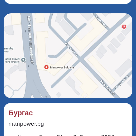
commercial@manpower.bg
register@manpower.bg