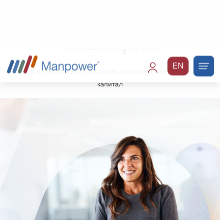
EN
Main
navigation
Manpower
България
Лидер в иновативните решения за управление на човешки
капитал