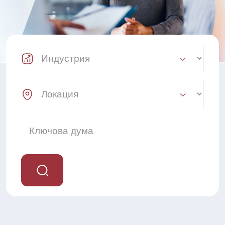
Industry Select
Location Select