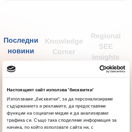
Научете повече
Regional
Настоящият сайт използва 'бисквитки'
Последни
Knowledge
SEE
Използваме „бисквитки“, за да персонализираме
новини
Corner
съдържанието и рекламите, да предоставяме
insights
функции на социални медии и да анализираме
трафика си. Също така споделяме информация за
начина, по който използвате сайта ни, с
партньорските си социални медии, рекламните си
партньори и партньори за анализ, които може да я
комбинират с друга предоставена им от Вас
информация или с такава, която са събрали от