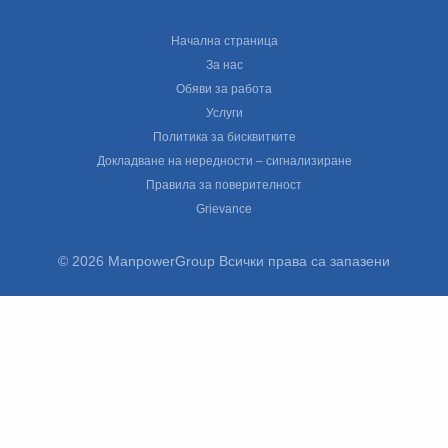
Последвайте ни
Footer
Начална страница
За нас
Обяви за работа
Услуги
Политика за бисквитките
Докладване на нередности – сигнализиране
Правила за поверителност
Grievance
© 2026 ManpowerGroup Всички права са запазени