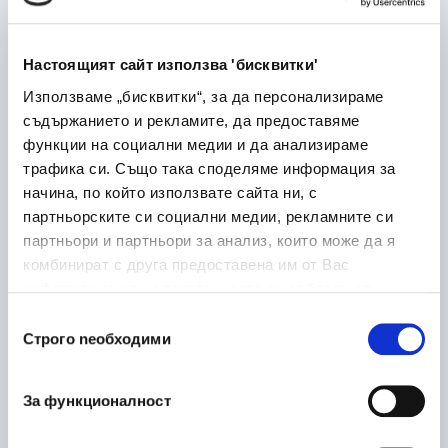
Лекарствени продукти
Медицина и здравеопазване
Настоящият сайт използва 'бисквитки'
Дупница
Използваме „бисквитки“, за да персонализираме
съдържанието и рекламите, да предоставяме
функции на социални медии и да анализираме
трафика си. Също така споделяме информация за
Laboratory Logistics
30/06/2026
начина, по който използвате сайта ни, с
Associate
партньорските си социални медии, рекламните си
партньори и партньори за анализ, които може да я
Медицина и здравеопазване
комбинират с друга предоставена им от Вас
София
на място
информация или с такава, която са събрали от
ползването от Ваша страна на услугите им.
Избор
Строго nеобходими
на
съгласие
Ръководител направление
16/06/2026
металообработка
За функционалност
Производство