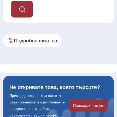
Подробен филтър
Не откривате това, което търсите?
Присъединете се към нашата
база с кандидати и получавайте
Присъединете се
предложения за работа,
съобразени с вашия профил.