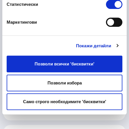
Статистически
Пловдив
Маркетингови
10/06/2026
Процесен Инженер
Покажи детайли
Производство
Велико Търново
Позволи всички 'бисквитки'
Позволи избора
10/06/2026
Матричар
Техническа дейност
Само строго необходимите 'бисквитки'
Велико Търново