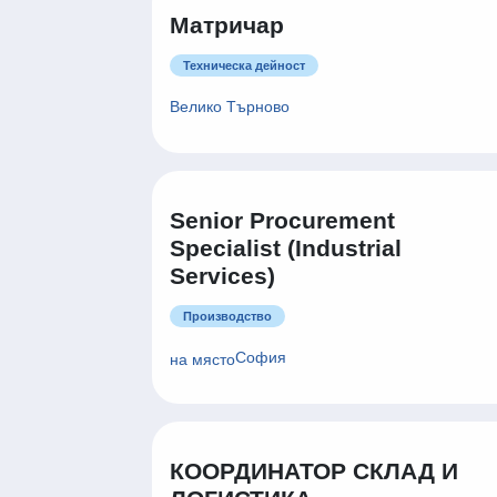
Велико Търново
Матричар
Техническа дейност
Велико Търново
Senior Procurement
Specialist (Industrial
Services)
Производство
София
на място