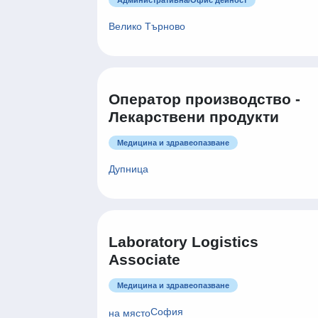
Специалист Доставки
Административна/Oфис дейност
Велико Търново
Оператор производство -
Лекарствени продукти
Медицина и здравеопазване
Дупница