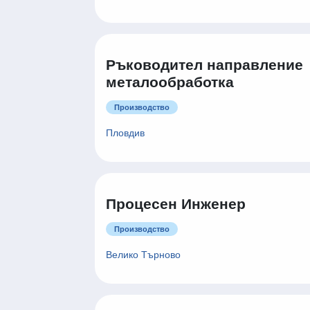
Laboratory Logistics
Associate
Медицина и здравеопазване
София
на място
Ръководител направление
металообработка
Производство
Пловдив
Процесен Инженер
Производство