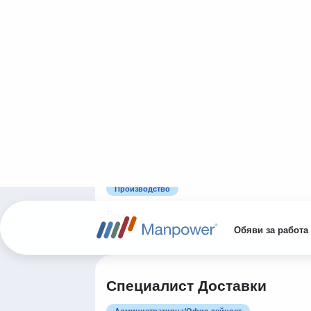
Други сфери
Кюстендил
Отговорник ЗБУТ
Производство
Перник
Maintenance Engineer
Производство
Русе