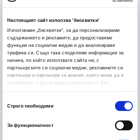
Лекарствени продукти
Медицина и здравеопазване
Настоящият сайт използва 'бисквитки'
Дупница
Използваме „бисквитки“, за да персонализираме
съдържанието и рекламите, да предоставяме
функции на социални медии и да анализираме
трафика си. Също така споделяме информация за
Laboratory Logistics
30/06/2026
начина, по който използвате сайта ни, с
Associate
партньорските си социални медии, рекламните си
партньори и партньори за анализ, които може да я
Медицина и здравеопазване
комбинират с друга предоставена им от Вас
София
на място
информация или с такава, която са събрали от
ползването от Ваша страна на услугите им.
Избор
Строго nеобходими
на
съгласие
Ръководител направление
16/06/2026
металообработка
За функционалност
Производство