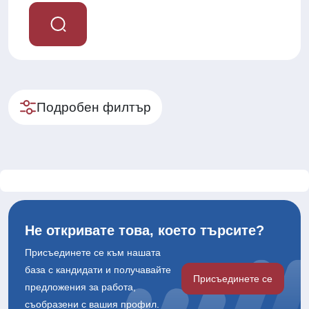
Подробен филтър
Не откривате това, което търсите?
Присъединете се към нашата
база с кандидати и получавайте
Присъединете се
предложения за работа,
съобразени с вашия профил.