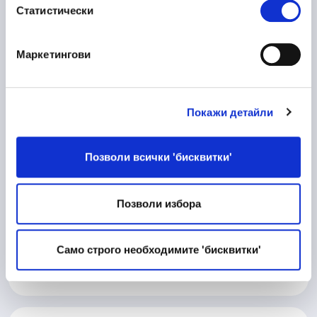
Статистически
Пловдив
Маркетингови
10/06/2026
Процесен Инженер
Покажи детайли
Производство
Велико Търново
Позволи всички 'бисквитки'
Позволи избора
10/06/2026
Матричар
Техническа дейност
Само строго необходимите 'бисквитки'
Велико Търново