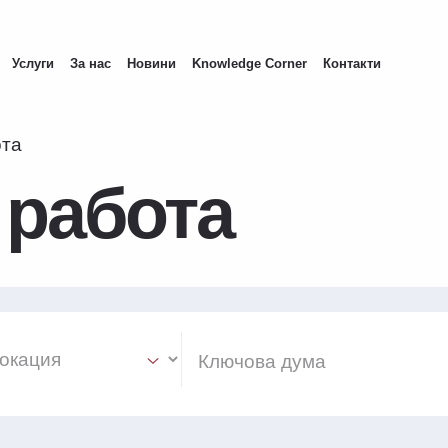
Услуги
За нас
Новини
Knowledge Corner
Контакти
ота
 работа
ion Select