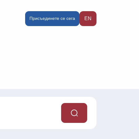
Присъединете се сега
EN