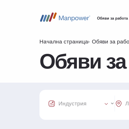
Обяви за работа
Main
navigation
Начална страница
Обяви за раб
Обяви за
Industry Select
Locat