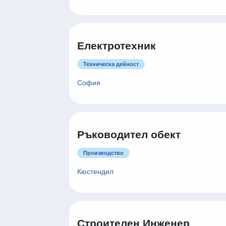
Електротехник
Техническа дейност
София
Ръководител обект
Производство
Кюстендил
Строителен Инженер