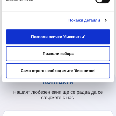
оттегляне на съгласието ми.
Покажи детайли
Въведете символите, показани на
изображението.
Позволи всички 'бисквитки'
Позволи избора
Само строго необходимите 'бисквитки'
Контакти
Нашият любезен екип ще се радва да се
свържете с нас.