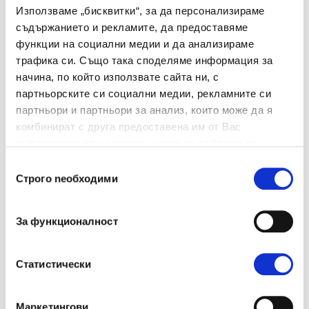
профил, както и покана за участие в обучения
Използваме „бисквитки“, за да персонализираме
и програми за развитие, съгласно описаното в
съдържанието и рекламите, да предоставяме
функции на социални медии и да анализираме
Правилата за поверителност.
Личните ми
трафика си. Също така споделяме информация за
данни ще бъдат съхранявани за срок до 24
начина, по който използвате сайта ни, с
месеца или до оттегляне на съгласието ми.
партньорските си социални медии, рекламните си
партньори и партньори за анализ, които може да я
комбинират с друга предоставена им от Вас
Съгласявам се личните ми данни да бъдат
информация или с такава, която са събрали от
обработвани за маркетингови цели,
ползването от Ваша страна на услугите им.
Избор
Строго nеобходими
включително получаване на информация за
на
съгласие
събития, уебинари, бюлетини и друга
информация, свързана с услугите и
За функционалност
инициативите на Manpower България,
съгласно описаното в
Правилата за
Статистически
поверителност.
Личните ми данни ще бъдат
съхранявани за срок до 24 месеца или до
Маркетингови