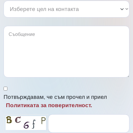
Изберете
Изберете
цел
цел
на
на
контакта
контакта
Потвърждавам, че съм прочел и приел
Политиката за поверителност.