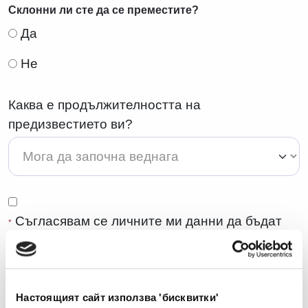
Склонни ли сте да се преместите?
Да
Не
Каква е продължителността на
предизвестието ви?
Съгласявам се личните ми данни да бъдат
*
обработвани за целите на процеса по подбор,
включително разглеждане на профила ми за
настоящи и бъдещи възможности за работа,
оценка на моите умения и професионален
Настоящият сайт използва 'бисквитки'