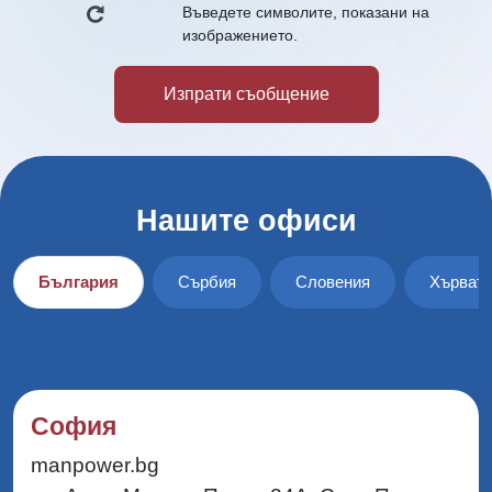
Въведете символите, показани на
изображението.
Нашите офиси
България
Сърбия
Словения
Хърват
София
manpower.bg