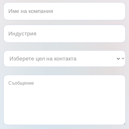
Изберете
Изберете
цел
цел
на
на
контакта
контакта