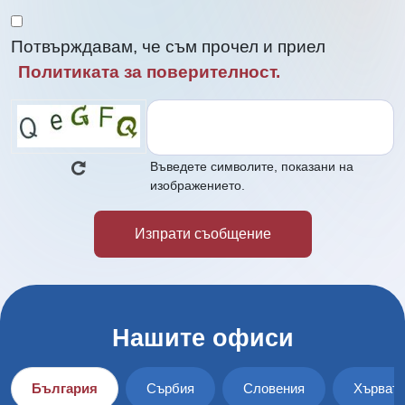
Потвърждавам, че съм прочел и приел
Политиката за поверителност.
Въведете символите, показани на
изображението.
Нашите офиси
България
Сърбия
Словения
Хърват