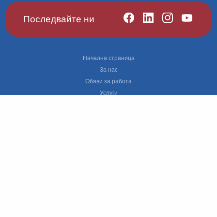
Последвайте ни
Footer
Начална страница
За нас
Обяви за работа
Услуги
Политика за бисквитките
Докладване на нередности – сигнализиране
Правила за поверителност
Grievance
© 2026 ManpowerGroup Всички права са запазени