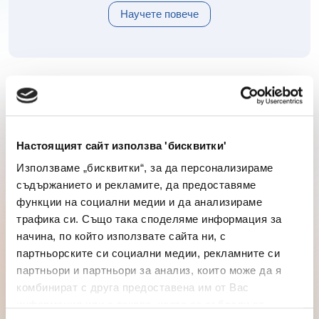
Научете повече
Regional
Настоящият сайт използва 'бисквитки'
Последни
Knowledge
SEE
Използваме „бисквитки“, за да персонализираме
новини
Corner
съдържанието и рекламите, да предоставяме
insights
функции на социални медии и да анализираме
трафика си. Също така споделяме информация за
начина, по който използвате сайта ни, с
партньорските си социални медии, рекламните си
партньори и партньори за анализ, които може да я
комбинират с друга предоставена им от Вас
информация или с такава, която са събрали от