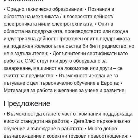
• Средно техническо образование; • Познания в
областта на механиката / шлосерската дейност/
електрониката и/или електротехниката; • Опит в
областта на поддръжката, производството или сходна
индустриална дейност. Предходен опит в поддръжката
на подвижен железопътен състав би бил предимство, но
не е задължителен; • Допълнителни сертификати като
работа с CNC струг или друго оборудване за
заваряване, машинист на локомотив или други – се
считат за предимство; • Възможност и желание за
пътуване с цел първоначално обучение в Европа; •
Мотивация за работа и желание за учене и развитие;
Предложение
• Възможност да станете част от компания поддържаща
високи стандарти на работа; • Детайлно първоначално
обучение и въвеждане в работата; • Много добро
възнаграждение и коректни трудови правоотношения; •