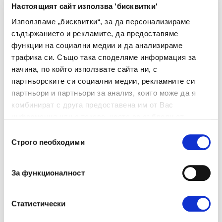
настоящи и бъдещи възможности за работа,
Настоящият сайт използва 'бисквитки'
оценка на моите умения и професионален
Използваме „бисквитки“, за да персонализираме
профил, както и покана за участие в обучения
съдържанието и рекламите, да предоставяме
функции на социални медии и да анализираме
и програми за развитие, съгласно описаното в
трафика си. Също така споделяме информация за
Правилата за поверителност.
Личните ми
начина, по който използвате сайта ни, с
данни ще бъдат съхранявани за срок до 24
партньорските си социални медии, рекламните си
месеца или до оттегляне на съгласието ми.
партньори и партньори за анализ, които може да я
комбинират с друга предоставена им от Вас
информация или с такава, която са събрали от
Съгласявам се личните ми данни да бъдат
ползването от Ваша страна на услугите им.
Избор
Строго nеобходими
обработвани за маркетингови цели,
на
съгласие
включително получаване на информация за
събития, уебинари, бюлетини и друга
За функционалност
информация, свързана с услугите и
инициативите на Manpower България,
Статистически
съгласно описаното в
Правилата за