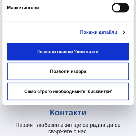
поверителност.
Личните ми данни ще бъдат
Маркетингови
съхранявани за срок до 24 месеца или до
оттегляне на съгласието ми.
Покажи детайли
Позволи всички 'бисквитки'
Въведете символите, показани на
изображението.
Позволи избора
Само строго необходимите 'бисквитки'
Контакти
Нашият любезен екип ще се радва да се
свържете с нас.