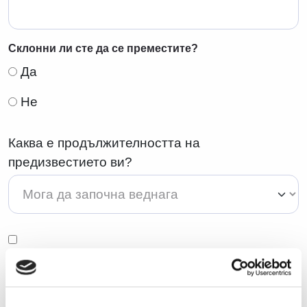
Склонни ли сте да се преместите?
Да
Не
Каква е продължителността на
предизвестието ви?
Съгласявам се личните ми данни да бъдат
*
обработвани за целите на процеса по подбор,
включително разглеждане на профила ми за