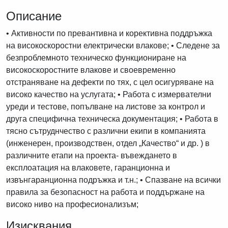
Описание
• Активности по превантивна и корективна поддръжка
на високоскоростни електрически влакове; • Следене за
безпроблемното техническо функциониране на
високоскоростните влакове и своевременно
отстраняване на дефекти по тях, с цел осигуряване на
високо качество на услугата; • Работа с измервателни
уреди и тестове, попълване на листове за контрол и
друга специфична техническа документация; • Работа в
тясно сътруднчество с различни екипи в компанията
(инженерен, производствен, отдел „Качество“ и др. ) в
различните етапи на проекта- въвеждането в
експлоатация на влаковете, гаранционна и
извънгаранционна подръжка и т.н.; • Спазване на всички
правила за безопасност на работа и поддържане на
високо ниво на професионализъм;
Изисквания