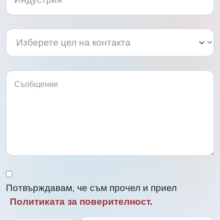
Изберете
Изберете
цел
цел
на
на
контакта
контакта
Потвърждавам, че съм прочел и приел
Политиката за поверителност.