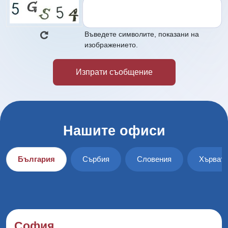
Въведете символите, показани на
изображението.
Нашите офиси
България
Сърбия
Словения
Хърват
София