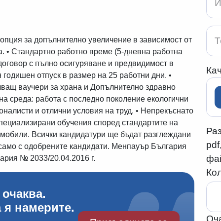
 опция за допълнително увеличение в зависимост от
а. • Стандартно работно време (5-дневна работна
ов договор с пълно осигуряване и предвидимост в
Ка
годишен отпуск в размер на 25 работни дни. •
чващ ваучери за храна и Допълнително здравно
на среда: работа с последно поколение екологични
оналисти и отлични условия на труд. • Непрекъснато
ециализирани обучения според стандартите на
Ра
омобили. Всички кандидатури ще бъдат разглеждани
pdf
само с одобрените кандидати. Менпауър България
фа
ария № 2033/20.04.2016 г.
Кол
 очаква.
 я намерите.
Оч