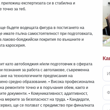
 приложиш експертизата си в стабилна и
 точно за теб.
е бъдете водещата фигура в постигането на
ще имате пълна самостоятелност при подготовката,
а лаково-бояджийски покрития по външните и
та каросерия.
Ка
ит като автобояджия и/или подготовчик в сферата
и познания за работа с автолакове, съвременна
ване на технологичните предписания на
шено средно образование. • Висока професионална
на ремонтите точно и в поръчания обем, както и
е документи. • Комуникативност, адаптивност,
а мерките за безопасност на труда. • Кандидати,
сервиз, ще се ползват с предимство при финалната