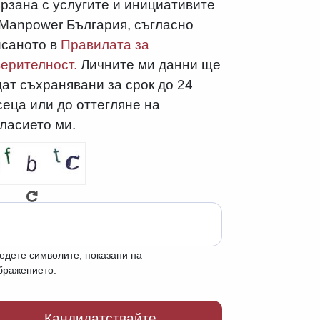
рзана с услугите и инициативите
 Manpower България, съгласно
исаното в
Правилата за
ерителност.
Личните ми данни ще
ат съхранявани за срок до 24
еца или до оттегляне на
ласието ми.
едете символите, показани на
бражението.