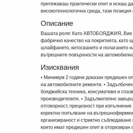
притежаваш практически опит и искаш да
високотехнологична среда, тази позиция е
Описание
Вашата роля: Като АВТОБОЯДЖИЯ, Вие щ
фабрично качество на покритията, като 
шлайфането, китосването и полагането н
вътрешните повърхности на автомобилна
Изисквания
• Минимум 2 години доказан предишен оп
на автомобилните ремонти. • Задълбочен
бояджийска техника, консумативи и спаз
производителите. • Задължително завър
отговорност, прецизност при изпълнение 
коректно попълване на вътрешнофирменит
организираност и стриктно съблюдаване н
които имат предишен опит в оторизиран 