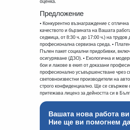
оценка.
Предложение
• Конкурентно възнаграждение с отлична
качеството и бързината на Вашата работ
седмица, от 8:30 ч. до 17:00 ч.) на труд
професионална сервизна среда. • Платен 
Пълен пакет социални придобивки, вклю
осигуряване (ДЗО). • Екологична и модер
бои и лакове в екип от доказани професи
професионално усъвършенстване чрез сп
световноизвестни производители на авт
строго конфиденциално. Ще се свържем 
притежава лиценз за дейността си в Бълг
Вашата нова работа ви
Ние ще ви помогнем да