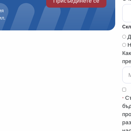
Присъединете се
ия
ил.
Скл
Ка
пр
Съ
*
бъд
пр
ра
на