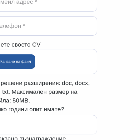
чете своето CV
Качване на файл
зрешени разширения: doc, docx,
, txt. Максимален размер на
йла: 50MB.
ко години опит имате?
аквано възнаграждение