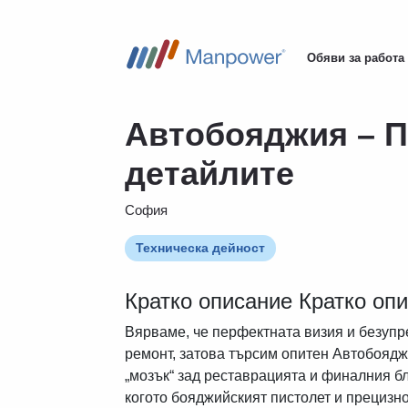
Обяви за работа
Main
navigation
Автобояджия – 
детайлите
София
Техническа дейност
Кратко описание Кратко оп
Вярваме, че перфектната визия и безупр
ремонт, затова търсим опитен Автобояджи
„мозък“ зад реставрацията и финалния б
когото бояджийският пистолет и прецизно