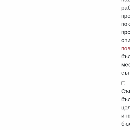
раб
пр
пок
про
оп
пов
бъд
мес
съг
Съ
бъ
це
ин
бю