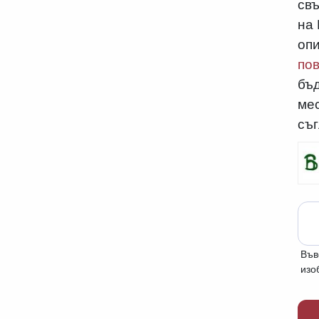
свъ
на
оп
пов
бъд
мес
съг
Във
изо