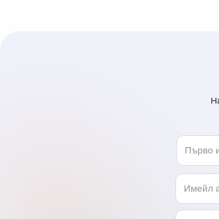
Н
Telephon