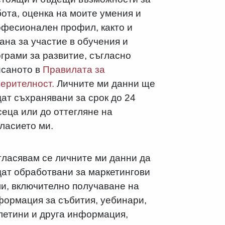
ота, оценка на моите умения и
офесионален профил, както и
ана за участие в обучения и
грами за развитие, съгласно
исаното в
Правилата за
ерителност.
Личните ми данни ще
ат съхранявани за срок до 24
еца или до оттегляне на
ласието ми.
гласявам се личните ми данни да
дат обработвани за маркетингови
ли, включително получаване на
формация за събития, уебинари,
летини и друга информация,