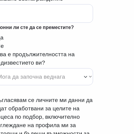
онни ли сте да се преместите?
Да
Не
ква е продължителността на
едизвестието ви?
гласявам се личните ми данни да
ат обработвани за целите на
оцеса по подбор, включително
зглеждане на профила ми за
стоящи и бъдещи възможности за