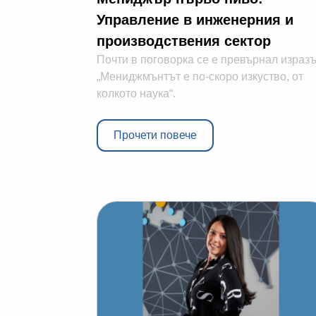
Управление в инженерния и
производствения сектор
Почти в поговорка се е превърнал израз
„Мениджмънтът е по-скоро изкуство, от
колкото наука“.
Прочети повече