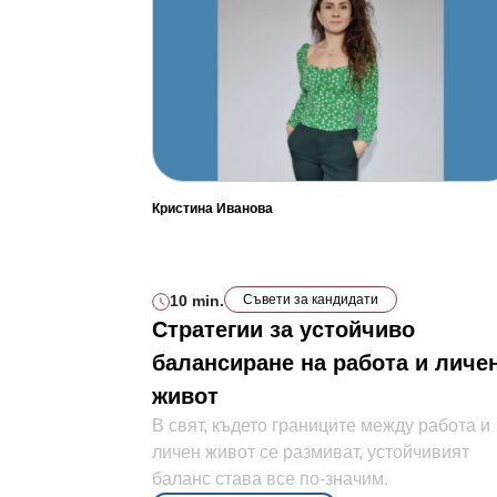
Кристина Иванова
10 min.
Съвети за кандидати
Стратегии за устойчиво
балансиране на работа и личе
живот
В свят, където границите между работа и
личен живот се размиват, устойчивият
баланс става все по-значим.