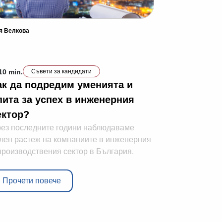
я Велкова
10 min.
Съвети за кандидати
ак да подредим уменията и
пита за успех в инженерния
ектор?
ез последните години наблюдаваме
лен растеж на компаниите в инженерния
производствения сектор в България.
Прочети повече