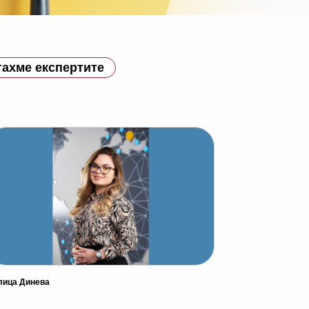
ахме експертите
лица Динева