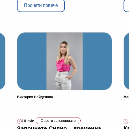
Прочети повече
Виктория Найденова
Ма
10 min.
Съвети за кандидати
Започнете Силно – временна
К