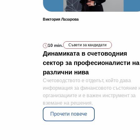
Виктория Лазарова
10 min.
Съвети за кандидати
Динамиката в счетоводния
сектор за професионалисти на
различни нива
Счетоводството е отделът, който дава
информация за финансовото състояние 
организациите и е важен инструмент за
вземане на решения.
Прочети повече