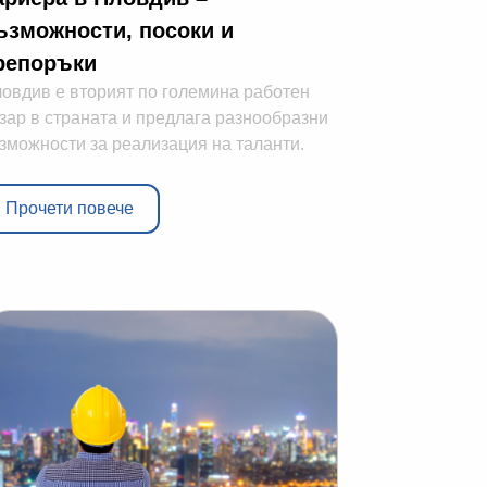
ъзможности, посоки и
репоръки
овдив е вторият по големина работен
зар в страната и предлага разнообразни
зможности за реализация на таланти.
Прочети повече