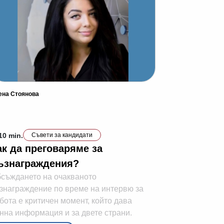
ена Стоянова
10 min.
Съвети за кандидати
ак да преговаряме за
ъзнаграждения?
съждането на очакваното
знаграждение по време на интервю за
бота е критичен момент, който дава
нна информация и за двете страни.