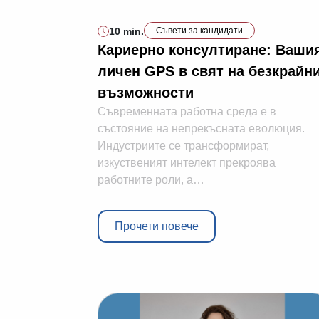
10 min.
Съвети за кандидати
Кариерно консултиране: Ваши
личен GPS в свят на безкрайн
възможности
Съвременната работна среда е в
състояние на непрекъсната еволюция.
Индустриите се трансформират,
изкуственият интелект прекроява
работните роли, а…
Прочети повече