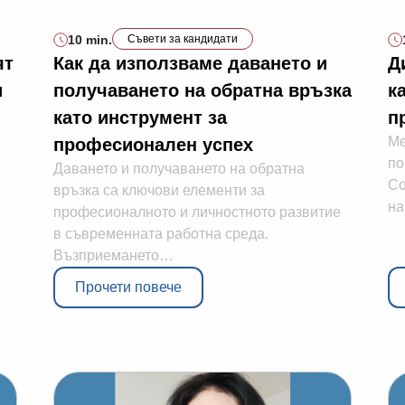
10 min.
Съвети за кандидати
ят
Как да използваме даването и
Д
и
получаването на обратна връзка
к
като инструмент за
п
Ме
професионален успех
по
Даването и получаването на обратна
Co
връзка са ключови елементи за
на
професионалното и личностното развитие
в съвременната работна среда.
Възприемането…
Прочети повече