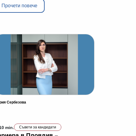
Прочети повече
рия Сербезова
10 min.
Съвети за кандидати
ариера в Пловдив –