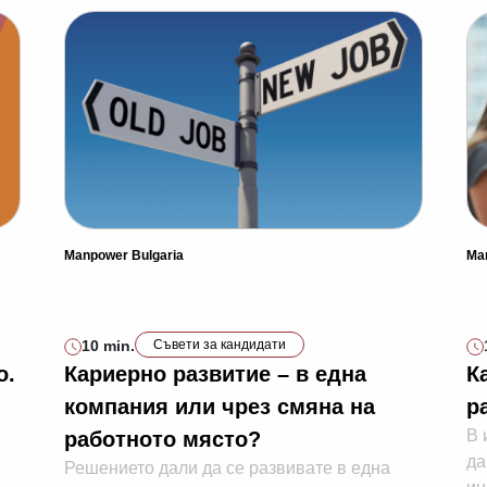
Manpower Bulgaria
Ma
10 min.
Съвети за кандидати
о.
Кариерно развитие – в една
К
компания или чрез смяна на
р
В 
работното място?
да
Решението дали да се развивате в една