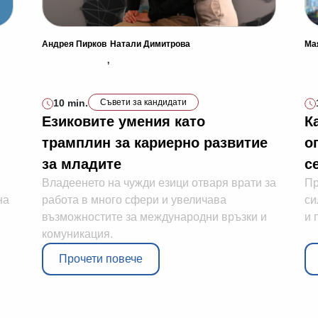
Андрея Пирков
Натали Димитрова
Ма
,
10 min.
Съвети за кандидати
Езиковите умения като
К
трамплин за кариерно развитие
о
за младите
с
Владеенето на чужди езици отваря врати за
Пр
на
работа в много сфери и увеличава
си
възможностите за международни връзки и
и 
комуникация.
Прочети повече