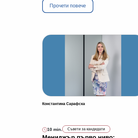
Прочети повече
Константина Сарафска
10 min.
Съвети за кандидати
Мениджър първо ниво: