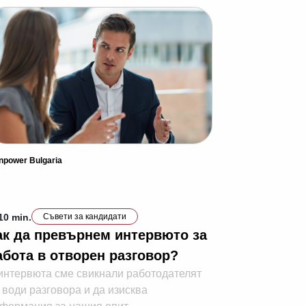
npower Bulgaria
10 min.
Съвети за кандидати
ак да превърнем интервюто за
абота в отворен разговор?
интервюта сме свикнали работодателят
 води разговора и да изисква