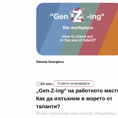
Simona Georgieva
10 min.
Съвети за кандидати
„Gen-Z-ing“ на работното мяст
Как да изпъкнем в морето от
таланти?
Всяко поколение има своите специфики,