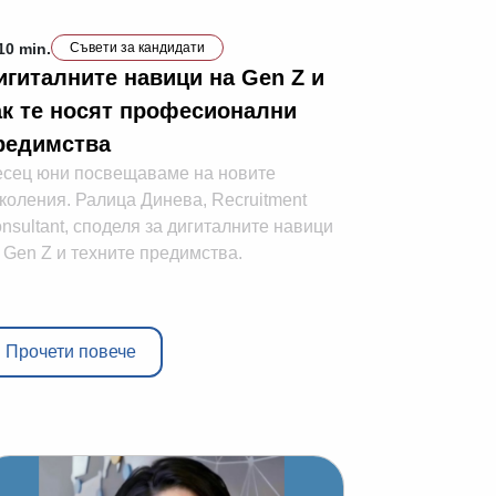
10 min.
Съвети за кандидати
игиталните навици на Gen Z и
ак те носят професионални
редимства
сец юни посвещаваме на новите
коления. Ралица Динева, Recruitment
nsultant, споделя за дигиталните навици
 Gen Z и техните предимства.
Прочети повече