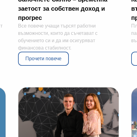
заетост за собствен доход и
в
прогрес
п
ът
Все повече учащи търсят работни
Пл
възможности, които да съчетават с
па
обучението си и да им осигуряват
въ
финансова стабилност.
Прочети повече