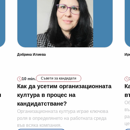
Добрина Илиева
Ир
10 min.
Съвети за кандидати
Как да усетим организационната
К
н
култура в процес на
в
Об
кандидатстване?
въ
Организационната култура играе ключова
ра
роля в определянето на работната среда
це
във всяка компания.