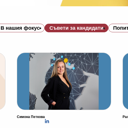
В нашия фокус
Съвети за кандидати
Попит
Симона Петкова
Ра