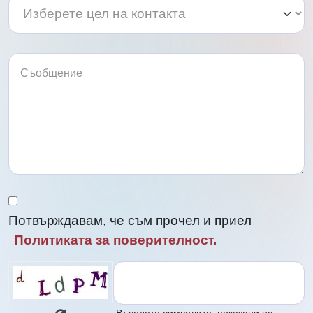
Изберете
цел
цел
на
на
контакта
контакта
Потвърждавам, че съм прочел и приел
Политиката за поверителност.