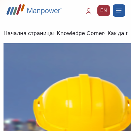
EN
Main
navigation
Начална страница
Knowledge Corner
Как да п