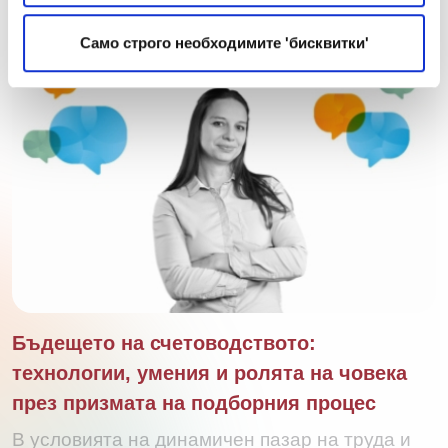
Само строго необходимите 'бисквитки'
Бъдещето на счетоводството:
технологии, умения и ролята на човека
през призмата на подборния процес
В условията на динамичен пазар на труда и