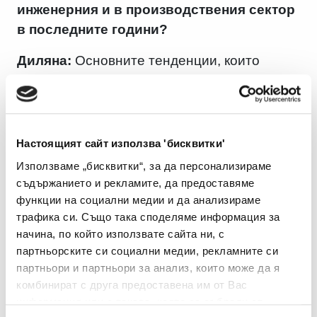
инженерния и в производствения сектор
в последните години?
Диляна:
Основните тенденции, които
наблюдаваме категорично са две:
повишаването на оборотите на бизнеса в
отговор на очакванията на пазара. Днес
повечето компании в сектора работят на
Настоящият сайт използва 'бисквитки'
три-сменен режим, тъй като
Използваме „бисквитки“, за да персонализираме
производственият цикъл е непрекъснат и
съдържанието и рекламите, да предоставяме
трябва да се реагира на увеличените
функции на социални медии и да анализираме
трафика си. Също така споделяме информация за
темпове.
начина, по който използвате сайта ни, с
Положителна тенденция, която отчитаме, е
партньорските си социални медии, рекламните си
партньори и партньори за анализ, които може да я
готовността на компаниите към
комбинират с друга предоставена им от Вас
вдъхновяването на бъдещи таланти – чрез
информация или с такава, която са събрали от
стажантските програми, кариерните