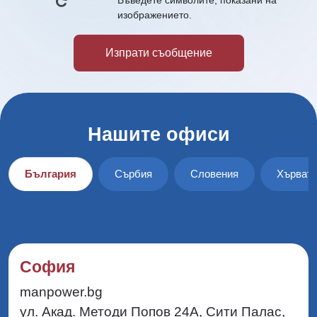
Въведете символите, показани на
изображението.
Нашите офиси
България
Сърбия
Словения
Хърват
София
manpower.bg
ул. Акад. Методи Попов 24А, Сити Палас,