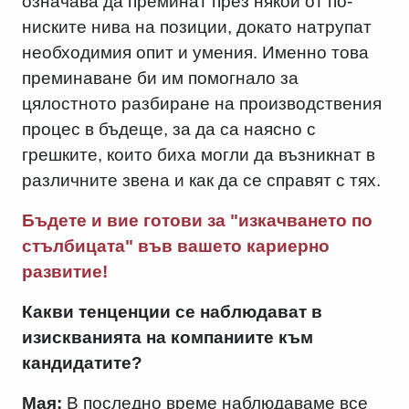
означава да преминат през някои от по-
ниските нива на позиции, докато натрупат
необходимия опит и умения. Именно това
преминаване би им помогнало за
цялостното разбиране на производствения
процес в бъдеще, за да са наясно с
грешките, които биха могли да възникнат в
различните звена и как да се справят с тях.
Бъдете и вие готови за "изкачването по
стълбицата" във вашето кариерно
развитие!
Какви тенценции се наблюдават в
изискванията на компаниите към
кандидатите?
Мая:
В последно време наблюдаваме все