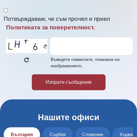
Потвърждавам, че съм прочел и приел
Политиката за поверителност.
Въведете символите, показани на
изображението.
Нашите офиси
България
Сърбия
Словения
Хърват