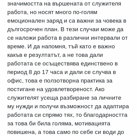
значимостта на вършената от служителя
работа, но носят много по-голям
емоционален заряд и са важни за човека в
дългосрочен план. В тези случаи може да
се наложи работа в различни интервали от
време. И да напомня, тъй като е важно
какъв е резултатът, а не това дали
работата се осъществява единствено в
период 8 до 17 часа и дали се случва в
офис, това е ползотворна практика за
постигане на удовлетвореност. Ако
служителят усеща разбиране за личните
му нужди и получи възможност да адаптира
работата си спрямо тях, то благодарността
за това би била голяма, мотивацията
повишена, а това само по себе си води до