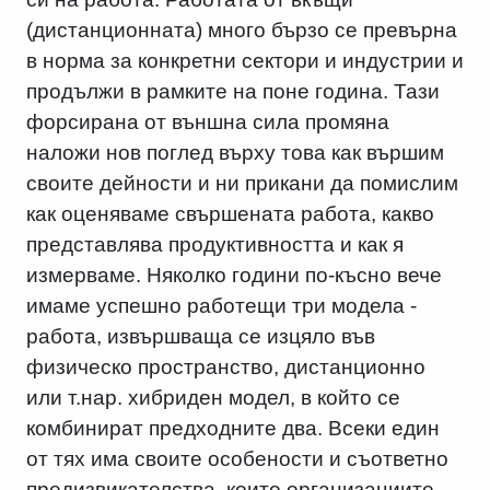
(дистанционната) много бързо се превърна
в норма за конкретни сектори и индустрии и
продължи в рамките на поне година. Тази
форсирана от външна сила промяна
наложи нов поглед върху това как вършим
своите дейности и ни прикани да помислим
как оценяваме свършената работа, какво
представлява продуктивността и как я
измерваме. Няколко години по-късно вече
имаме успешно работещи три модела -
работа, извършваща се изцяло във
физическо пространство, дистанционно
или т.нар. хибриден модел, в който се
комбинират предходните два. Всеки един
от тях има своите особености и съответно
предизвикателства, които организациите