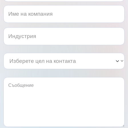
Изберете
Изберете
цел
цел
на
на
контакта
контакта