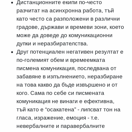
Дистанционните екипи по-често
разчитат на асинхронна работа, тъй
като често са разположени в различни
градове, държави и времеви зони, което
може да доведе до комуникационни
дупки и неразбирателства.
Друг потенциален негативен резултат е
по-големият обем и времеемката
писмена комуникация, последвана от
забавяне в изпълнението, неразбиране
на това какво да бъде извършено и от
кого. Сама по себе си писмената
комуникация не винаги е ефективна,
тъй като е “осакатена” - липсват тон на
гласа, изражение, емоция - т.е.
невербалните и паравербалните