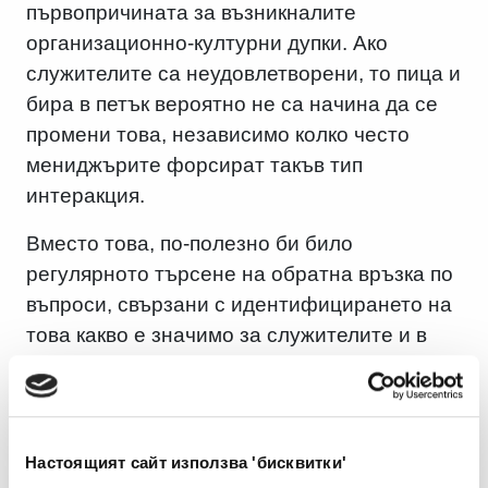
първопричината за възникналите
организационно-културни дупки. Ако
служителите са неудовлетворени, то пица и
бира в петък вероятно не са начина да се
промени това, независимо колко често
мениджърите форсират такъв тип
интеракция.
Вместо това, по-полезно би било
регулярното търсене на обратна връзка по
въпроси, свързани с идентифицирането на
това какво е значимо за служителите и в
каква степен те го откриват в момента в
организацията. Така се държи пръст на
пулса на организационната култура и
съответно данните, ако са регулярно
Настоящият сайт използва 'бисквитки'
събирани и проверявани, биха осигурили