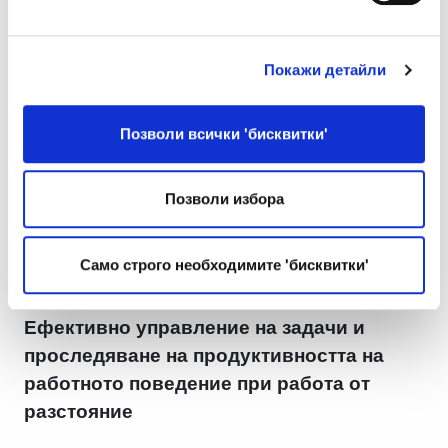
тези, които се грижат за опознаване на
индивидуалните цели и кариерни
аспирации на всеки член, те са там
Покажи детайли
съвместно да работят за постигането на
тези задачи и да осигуряват среда, в която
Позволи всички 'бисквитки'
служителите могат да постигнат най-
добрите си резултати. Всички тези практики
Позволи избора
не изискват непременно директен
физически контакт.
Само строго необходимите 'бисквитки'
Ефективно управление на задачи и
проследяване на продуктивността на
работното поведение при работа от
разстояние