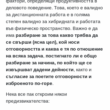
фактори, определящи продуктивността в
деловото поведение. Това, което е валидно
за дистанционната работа е в голяма
степен валидно за хибридната и работата
във физическо пространство. Важно е да
има
разбиране за това какво трябва да
се свърши (ясна цел), кой носи
отговорността и каква е тя по отношение
на всяка задача
,
постигнато ли е общо
разбиране за начина, по който ще се
извършват дадени дейности
, както и
съгласие за поетите отговорности и
изброеното по-горе
.
Нека все пак откроим някои
предизвикателства: