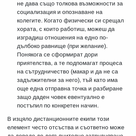
не дава също толкова възможности за
социализация и опознаване на
колегите. Когато физически си срещал
хората, с които работиш, можеш да
изградиш отношения на едно по-
дълбоко равнище (при желание).
Понякога се сформират дори
приятелства, а те подпомагат процеса
на сътрудничество (макар и да не са
задължителни за него), тъй като има
още една отправна точка и разбиране
защо даден човек евентуално е
постъпил по конкретен начин.
В изцяло дистанционните екипи този
елемент често отсъства и съответно може
да доведе до допълнително затрудняване