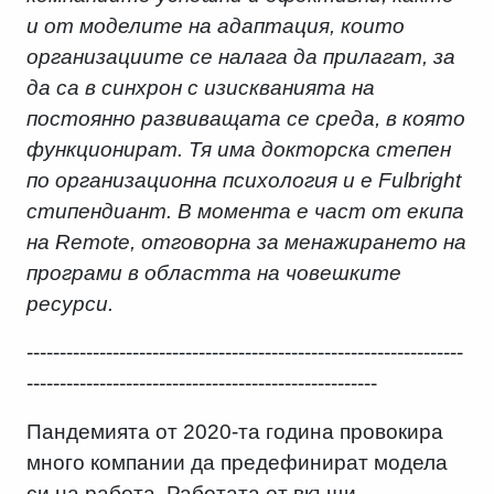
и от моделите на адаптация, които
организациите се налага да прилагат, за
да са в синхрон с изискванията на
постоянно развиващата се среда, в която
функционират. Тя има докторска степен
по организационна психология и е Fulbright
стипендиант. В момента е част от екипа
на Remote, отговорна за менажирането на
програми в областта на човешките
ресурси.
------------------------------------------------------------------
-----------------------------------------------------
Пандемията от 2020-та година провокира
много компании да предефинират модела
си на работа. Работата от вкъщи