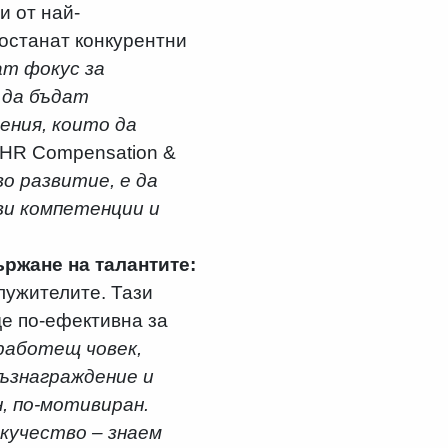
и от най-
 останат конкурентни
т фокус за
 да бъдат
ения, които да
 HR Compensation &
о развитие, е да
ви компетенции и
ържане на талантите:
лужителите. Тази
де по-ефективна за
работещ човек,
възнаграждение и
н, по-мотивиран.
екучество – знаем