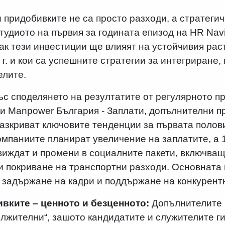
и придобивките не са просто разходи, а стратеги
тудиото на първия за годината епизод на HR Navi
ак тези инвестиции ще влияят на устойчивия рас
г. и кои са успешните стратегии за интегриране,
елите.
ъс споделянето на резултатите от регулярното пр
я и Manpower България - Заплати, допълнителни п
азкриват ключовите тенденции за първата полови
компаниите планират увеличение на заплатите, а 
виждат и промени в социалните пакети, включва
и покриване на транспортни разходи. Основната 
 задържане на кадри и поддържане на конкурентн
вките – ценното и безценното:
Допълнителите 
лжителни“, зашото кандидатите и служителите ги