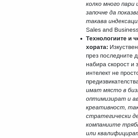
колко много пари 
започне да показв
такава индексаци
Sales and Busines
Технологиите и ч
хората:
Изкуствен
през последните д
набира скорост и 
интелект не просто
предизвикателства
имат място в биз
оптимизират и ав
креативност, так
стратегически де
компаниите трябв
или квалифицират