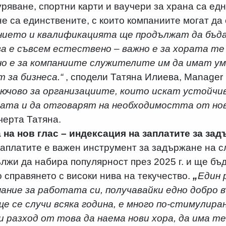
уряване, спортни карти и ваучери за храна са едн
не са единствените, с които компаниите могат да
нието и квалификацията ще продължат да бъда
а е съвсем естествено – важно е за хората те
но е за компаниите служителите им да имат ум
 за бизнеса.“
, сподели Татяна Илиева, Manager
лючово за организациите, които искат устойчив
ата и да отговарят на необходимостта от но
дчерта Татяна.
на нов глас – индексация на заплатите за зад
аплатите е важен инструмент за задържане на с
лжи да набира популярност през 2025 г. и ще бъ
о справянето с високи нива на текучество.
„
Един 
нание за работата си, получавайки едно добро 
ще се случи всяка година, е много по-стимулира
 разход от това да наема нови хора, да има т