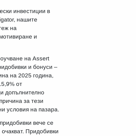
чески инвестиции в
gator, нашите
теж на
 мотивиране и
оучване на Assert
ридобивки и бонуси –
на на 2025 година,
15,9% от
щи допълнително
причина за тези
и условия на пазара.
придобивки вече се
 очакват. Придобивки