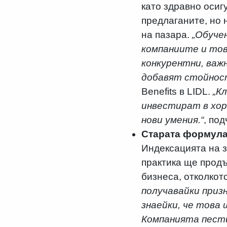
като здравно осиг
предлаганите, но 
на пазара.
„Обуче
компаниите и тов
конкурентни, важ
добавят стойност
Benefits в LIDL.
„К
инвестират в хор
нови умения.“
, по
Старата формула 
Индексацията на з
практика ще продъ
бизнеса, отколкот
получавайки приз
знаейки, че това 
Компанията пести