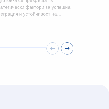
дготовка се превръщат в
глобализаци
ратегически фактори за успешна
квалифицир
теграция и устойчивост на…
интеграцият
служители о