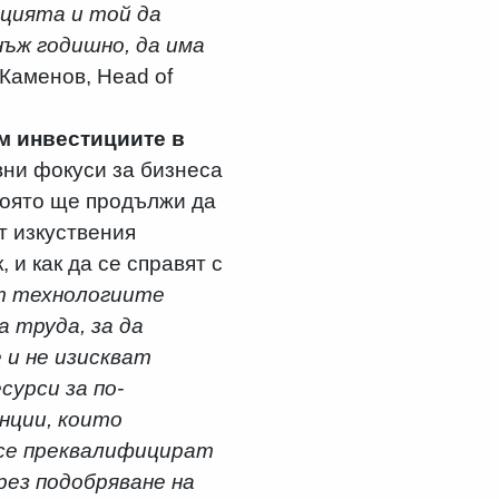
ацията и той да
нъж годишно, да има
 Каменов, Head of
м инвестициите в
вни фокуси за бизнеса
която ще продължи да
т изкуствения
 и как да се справят с
т технологиите
 труда, за да
 и не изискват
урси за по-
енции, които
 се преквалифицират
ез подобряване на