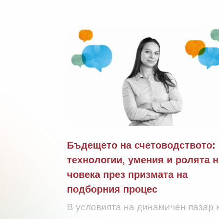
Бъдещето на счетоводството:
технологии, умения и ролята н
човека през призмата на
подборния процес
В условията на динамичен пазар 