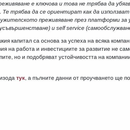
еживяване е ключова и това не трябва да убягв
Те трябва да се ориентират как да използват
лужителското преживяване през платформи за уч
усъвършенстване) и self service (самообслужване
кия капитал са основа за успеха на всяка компан
ия на работа и инвестициите за развитие не са
пите, но и подобряват устойчивостта на компани
пизода
тук
, а пълните данни от проучването ще п