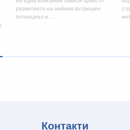
на една компания зависи пряко от
по
развитието на нейния вътрешен
ст
потенциал и…
ин
е
Контакти