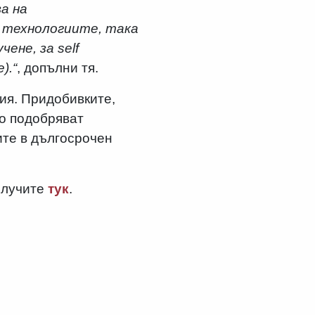
а на
 технологиите, така
ене, за self
).“
, допълни тя.
ия. Придобивките,
мо подобряват
ите в дългосрочен
олучите
тук
.