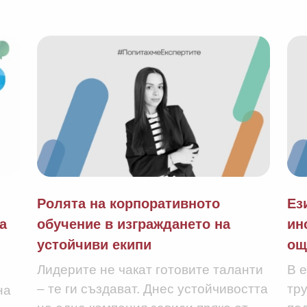
Ролята на корпоративното
Ез
а
обучение в изграждането на
ин
устойчиви екипи
ощ
Лидерите не чакат готовите таланти
В е
– те ги създават. Днес устойчивостта
тру
на