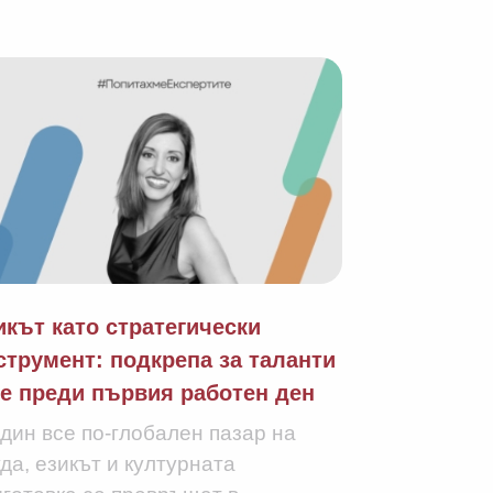
икът като стратегически
Онбординг
струмент: подкрепа за таланти
таланти: К
е преди първия работен ден
успешно ка
българскат
дин все по-глобален пазар на
да, езикът и културната
В контекста