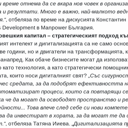
и време отнема да се вкара нов човек в организ
а и резултати. Много е важно, най-малкото вед
я.“
, отбеляза по време на дискусията Константин
s Development в Manpower България.
овешкия капитал – стратегическият подход къ
ият интелект и дигитализацията са не само осно
ве години, но и двигатели на трансформацията, 
занапред. Как обаче бизнесите могат да използва
 като технология, а като стратегически помощник,
та, които носи дигиталният свят?
„Със сигурнос
нес средата, за да подобрят ефективността на
томатизират процеси, които са повтарящи се
а че да могат да освободят пространство и рес
йности... Това влече след себе си нови компет
а да инвестират в хората, за да могат те да
.“
, отбеляза Татяна Ииева.
„Дигитализацията пр