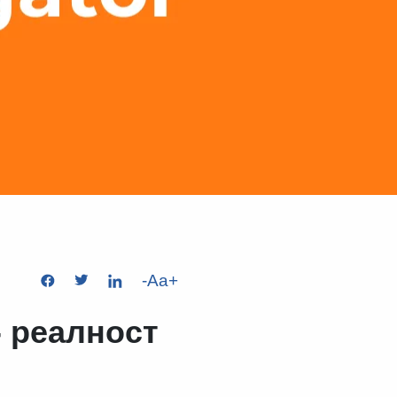
-
Aa
+
- реалност