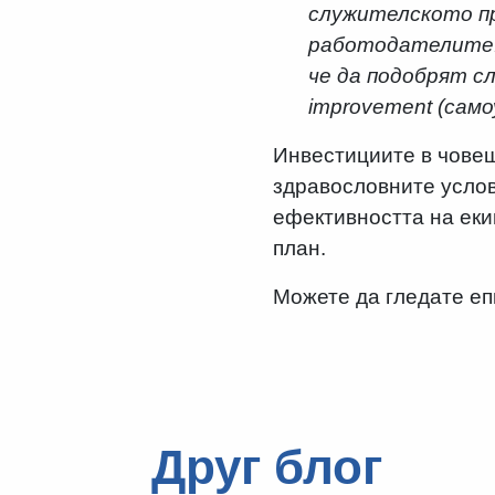
служителското пр
работодателите. 
че да подобрят с
improvement (само
Инвестициите в човеш
здравословните услов
ефективността на еки
план.
Можете да гледате е
Друг блог